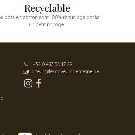
Recyclable
s pots en carton sont 100% recyclage après
un petit rinçage
+32 0 483 30 17 29
traiteur@lessaveursdemeline.be
te