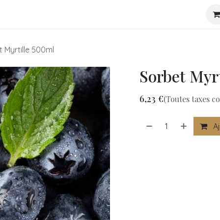
r
Foodtruck
Glacier artisanal
Contactez-nous
Événe
 Myrtille 500ml
Sorbet Myr
6,23
€
(Toutes taxes c
Aj
​