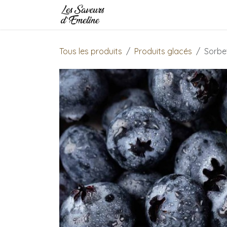
Se rendre au contenu
Accueil
Boutique
Traiteu
Tous les produits
Produits glacés
Sorbet