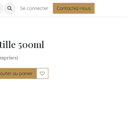
ments
Se connecter
Contactez-nous
tille 500ml
omprises)
outer au panier