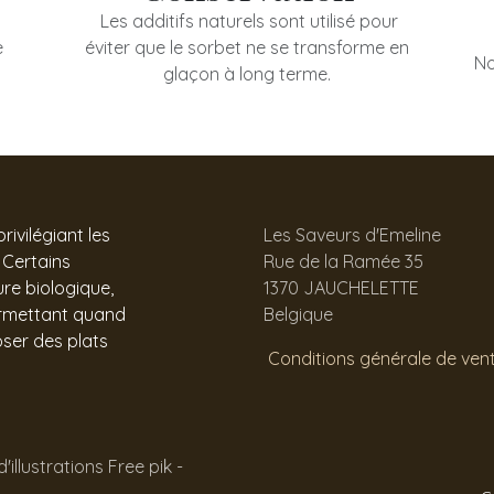
Les additifs naturels sont utilisé pour
e
éviter que le sorbet ne se transforme en
No
glaçon à long terme.
ivilégiant les
Les Saveurs d'Emeline
 Certains
Rue de la Ramée 35
ure biologique,
1370 JAUCHELETTE
permettant quand
Belgique
ser des plats
Conditions générale de ven
illustrations Free pik -